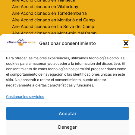
Aire Acondicionado en Vilafortuny
Aire Acondicionado en Torredembarra
Aire Acondicionado en Montbrió del Camp
Aire Acondicionado en La Selva del Camp
Aire Acondicionado en Mont-roig del Camp
Gestionar consentimiento
Contacto
info@climatorresreus.com
Para ofrecer las mejores experiencias, utilizamos tecnologías como las
697 259 478
cookies para almacenar y/o acceder a la información del dispositivo. El
consentimiento de estas tecnologías nos permitirá procesar datos como
616 551 690
el comportamiento de navegación o las identificaciones únicas en este
climatorresreus.com
sitio. No consentir o retirar el consentimiento, puede afectar
negativamente a ciertas características y funciones.
Gestionar los servicios
Aceptar
Denegar