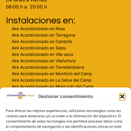
08:00 h a 20:00 h
Instalaciones en:
Aire Acondicionado en Reus
Aire Acondicionado en Tarragona
Aire Acondicionado en Cambrils
Aire Acondicionado en Salou
Aire Acondicionado en Vila-seca
Aire Acondicionado en Vilafortuny
Aire Acondicionado en Torredembarra
Aire Acondicionado en Montbrió del Camp
Aire Acondicionado en La Selva del Camp
Aire Acondicionado en Mont-roig del Camp
Gestionar consentimiento
Contacto
info@climatorresreus.com
Para ofrecer las mejores experiencias, utilizamos tecnologías como las
697 259 478
cookies para almacenar y/o acceder a la información del dispositivo. El
consentimiento de estas tecnologías nos permitirá procesar datos como
616 551 690
el comportamiento de navegación o las identificaciones únicas en este
climatorresreus.com