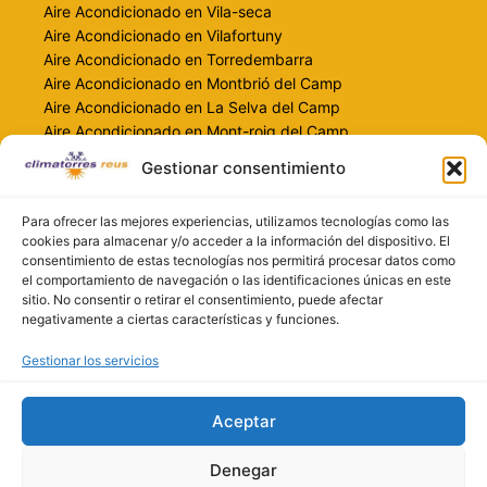
Aire Acondicionado en Vila-seca
Aire Acondicionado en Vilafortuny
Aire Acondicionado en Torredembarra
Aire Acondicionado en Montbrió del Camp
Aire Acondicionado en La Selva del Camp
Aire Acondicionado en Mont-roig del Camp
Gestionar consentimiento
Contacto
info@climatorresreus.com
Para ofrecer las mejores experiencias, utilizamos tecnologías como las
697 259 478
cookies para almacenar y/o acceder a la información del dispositivo. El
consentimiento de estas tecnologías nos permitirá procesar datos como
616 551 690
el comportamiento de navegación o las identificaciones únicas en este
climatorresreus.com
sitio. No consentir o retirar el consentimiento, puede afectar
negativamente a ciertas características y funciones.
Gestionar los servicios
Aceptar
Denegar